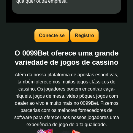
qualquer outra empresa.
Conecte-se
Registro
O 0099Bet oferece uma grande
variedade de jogos de cassino
Além da nossa plataforma de apostas esportivas,
também oferecemos muitos jogos clássicos de
cassino. Os jogadores podem encontrar caça-
níqueis, jogos de mesa, vídeo pôquer, jogos com
dealer ao vivo e muito mais no 0099Bet. Fizemos
parcerias com os melhores fornecedores de
software para oferecer aos nossos jogadores uma
experiência de jogo de alta qualidade.