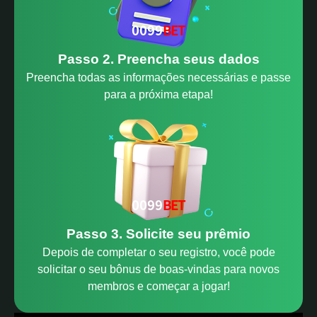
Passo 2. Preencha seus dados
Preencha todas as informações necessárias e passe
para a próxima etapa!
Passo 3. Solicite seu prêmio
Depois de completar o seu registro, você pode
solicitar o seu bônus de boas-vindas para novos
membros e começar a jogar!