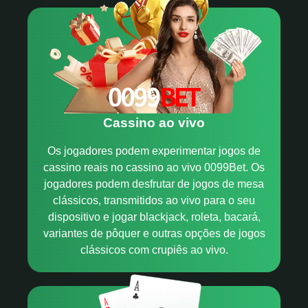
Cassino ao vivo
Os jogadores podem experimentar jogos de
cassino reais no cassino ao vivo 0099Bet. Os
jogadores podem desfrutar de jogos de mesa
clássicos, transmitidos ao vivo para o seu
dispositivo e jogar blackjack, roleta, bacará,
variantes de pôquer e outras opções de jogos
clássicos com crupiês ao vivo.