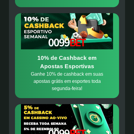
10% de Cashback em
Apostas Esportivas
Ganhe 10% de cashback em suas
apostas grátis em esportes toda
segunda-feira!