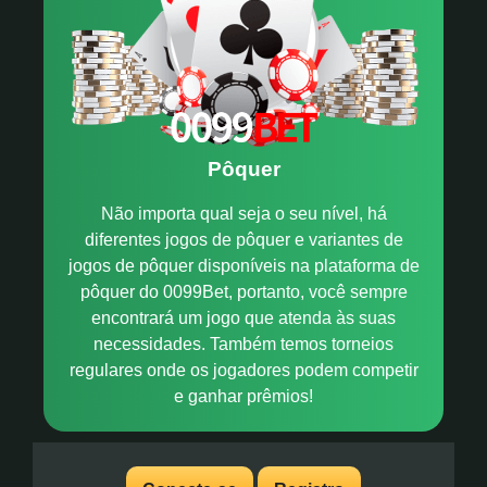
Pôquer
Não importa qual seja o seu nível, há
diferentes jogos de pôquer e variantes de
jogos de pôquer disponíveis na plataforma de
pôquer do 0099Bet, portanto, você sempre
encontrará um jogo que atenda às suas
necessidades. Também temos torneios
regulares onde os jogadores podem competir
e ganhar prêmios!