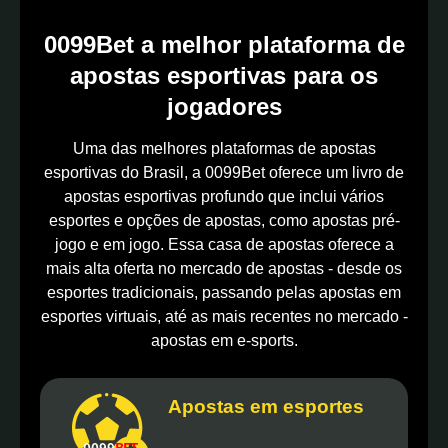
0099Bet a melhor plataforma de
apostas esportivas para os
jogadores
Uma das melhores plataformas de apostas
esportivas do Brasil, a 0099Bet oferece um livro de
apostas esportivas profundo que inclui vários
esportes e opções de apostas, como apostas pré-
jogo e em jogo. Essa casa de apostas oferece a
mais alta oferta no mercado de apostas - desde os
esportes tradicionais, passando pelas apostas em
esportes virtuais, até as mais recentes no mercado -
apostas em e-sports.
Apostas em esportes