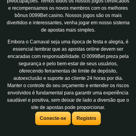
preocupações. Temos todos os nossos jogos certificados
e recompensamos os novos membros com os melhores
bônus 0099Bet casino. Nossos jogos são os mais
divertidos e interessantes, venha jogar em nosso sistema
de apostas mais simples.
Embora o Carnaval seja uma época de festa e alegria, é
essencial lembrar que as apostas online devem ser
encaradas com responsabilidade. O 0099Bet preza pela
segurança e pelo bem-estar de seus usuários,
oferecendo ferramentas de limite de depósito,
autoexclusão e suporte ao cliente 24 horas por dia.
Manter o controle do seu orçamento e entender os riscos
envolvidos é fundamental para garantir uma experiência
saudável e positiva, sem deixar de lado a diversão que o
site de apostas pode proporcionar.
Conecte-se
Registro